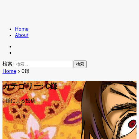
Home
Game Kuz
About
検索:
Home
>
C鎌
カテゴリー: C鎌
C鎌による投稿