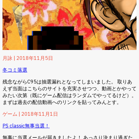
月詠
|
2018年11月5日
冬コミ落選
残念ながらC95は抽選漏れとなってしまいました。 取りあ
えず当面はこちらのサイトを充実させつつ、動画とかやって
みたい次第（既にゲーム配信はランダムでやってるけど）。
まずは過去の配信動画へのリンクを貼ってみんとす。
ゲーム
|
2018年11月1日
PS classic無事当選！
無事に当選メールが届きましたよ！ あっさり決まり過ぎた