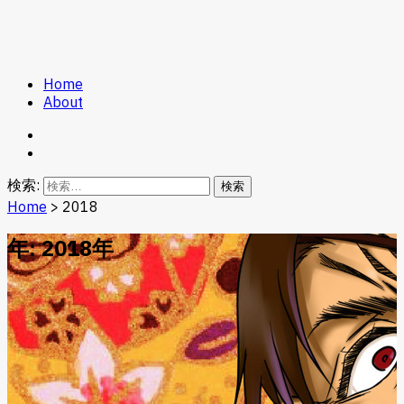
Home
Game Kuz
About
検索:
Home
>
2018
年: 2018年